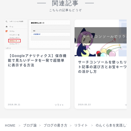
関連記事
こちらの記事もどうぞ
【Googleアナリティクス】保存機
能で見たいデータを一発で超簡単
サーチコンソールを使ったリ
に表示する方法
ト記事の選び方とお宝キーワ
の活かし方
2018.09.11
2019.03.22
リライト
リラ
HOME
ブログ論
ブログの書き方
リライト
のんくら本を実践して
＞
＞
＞
＞