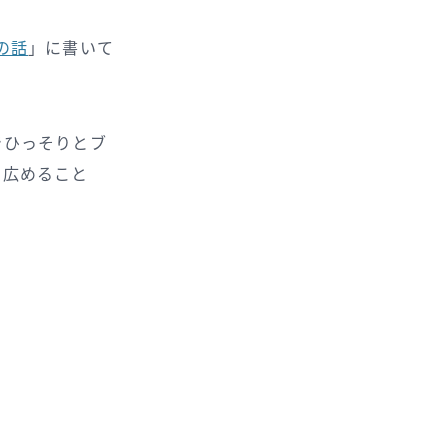
の話
」に書いて
でひっそりとブ
を広めること