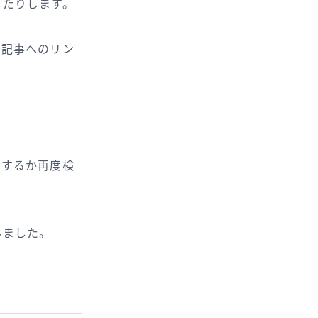
ったりします。
い記事へのリン
うするか再度検
みました。