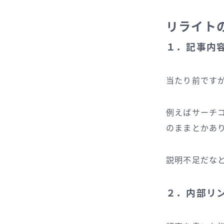
リライト
１．記事内
当たり前です
例えばサーチ
のままとかあ
説明不足だな
２．内部リ