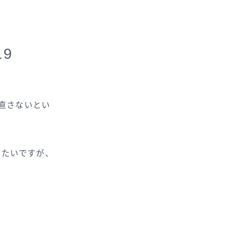
9
見直さないとい
みたいですが、
。