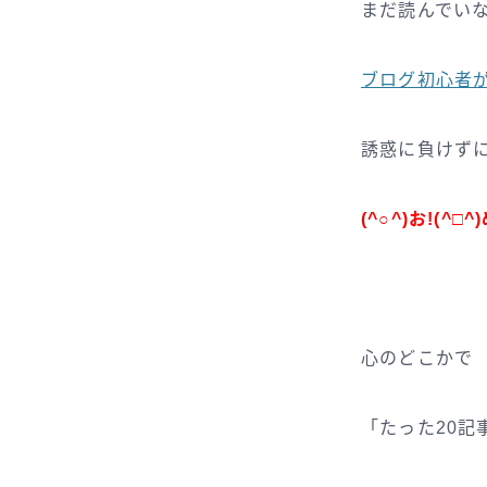
まだ読んでい
ブログ初心者
誘惑に負けず
(^○^)お!
(^□^)
心のどこかで
「たった20記