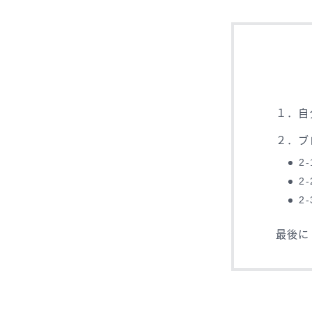
１．自
２．ブ
2
2
2
最後に