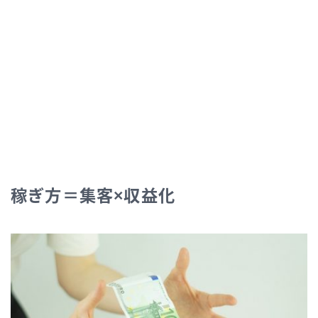
稼ぎ方＝集客×収益化