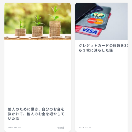
クレジットカードの枚数を30
ら３枚に減らした話
他人のために働き、自分のお金を
抜かれて、他人のお金を増やして
いた話
2024.03.18
2024.03.14
仕事論
仕