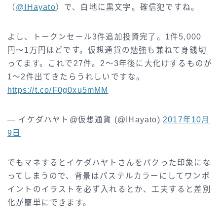
（
@IHayato
）で、白地に黒文字。確信犯ですね。
よし、トークンセール3件追加投資完了。1件5,000
円〜1万円ほどです。仮想通貨の勉強も兼ねて身銭切
ってます。これで27件。2〜3年後に大化けするものが
1〜2件出てきたらうれしいですな。
https://t.co/F0g0xu5mMM
— イケダハヤト@仮想通貨 (@IHayato)
2017年10月
9日
でもマネするとイケダハヤトさんをパクった印象にな
ってしまうので、背景はパステルカラーにしてワンポ
イントのイラストを必ず入れるとか、工夫すると差別
化が簡単にできます。