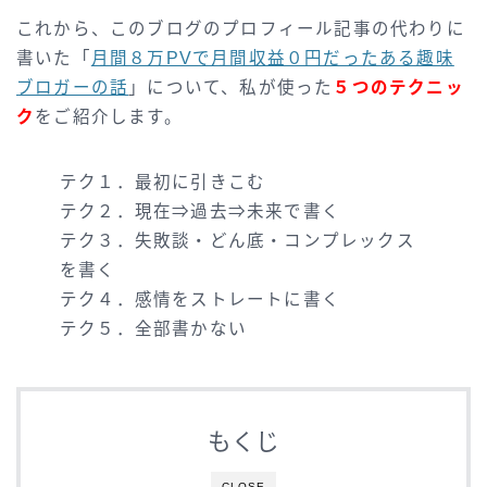
これから、このブログのプロフィール記事の代わりに
書いた「
月間８万PVで月間収益０円だったある趣味
ブロガーの話
」について、私が使った
５つのテクニッ
ク
をご紹介します。
テク１．最初に引きこむ
テク２．現在⇒過去⇒未来で書く
テク３．失敗談・どん底・コンプレックス
を書く
テク４．感情をストレートに書く
テク５．全部書かない
もくじ
CLOSE