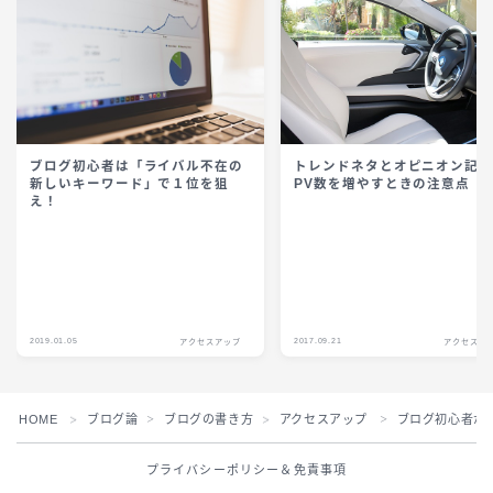
ブログ初心者は「ライバル不在の
トレンドネタとオピニオン記
新しいキーワード」で１位を狙
PV数を増やすときの注意点
え！
2019.01.05
2017.09.21
アクセスアップ
アクセスア
HOME
ブログ論
ブログの書き方
アクセスアップ
ブログ初心者が
＞
＞
＞
＞
プライバシーポリシー＆免責事項