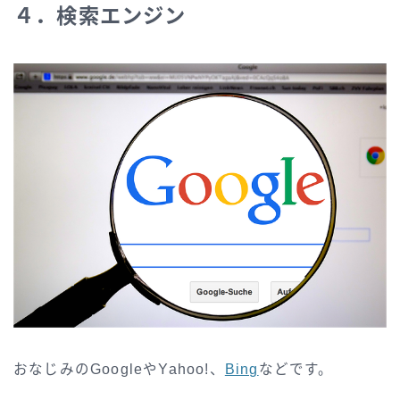
４．検索エンジン
おなじみのGoogleやYahoo!、
Bing
などです。