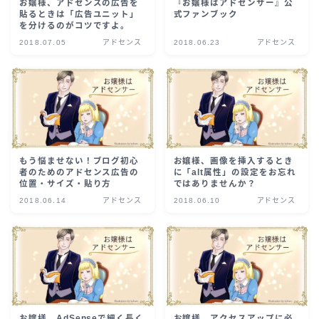
お嬢様、アドセンスの広告を
『お嬢様はアドセンサー』公
貼るときは「広告ユニット」
式ファンブック
を分けるのがコツですよ。
2018.07.05
アドセンス
2018.06.23
アドセンス
もう悩ませない！ブログ初心
お嬢様、画像を挿入するとき
者のためのアドセンス広告の
に「alt属性」の設定をお忘れ
位置・サイズ・貼り方
ではありませんか？
2018.06.14
アドセンス
2018.06.10
アドセンス
お嬢様、AdSenseで細く長く
お嬢様、アクセスアップに必