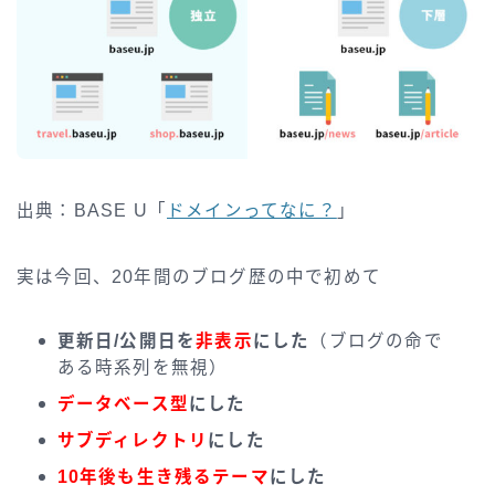
出典：BASE U「
ドメインってなに？
」
実は今回、20年間のブログ歴の中で初めて
更新日/公開日を
非表示
にした
（ブログの命で
ある時系列を無視）
データベース型
にした
サブディレクトリ
にした
10年後も生き残るテーマ
にした